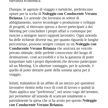
rilevanza economica.
Dunque, le agenzie di viaggio e turistiche, preferiscono
optare per la scelta di
Noleggio con Conducente Verano
Brianza
. Le aziende che lavorano in settori di
abbigliamento, nuove tecnologie o produzione e sviluppi
di progetti, si ritrovano spesso a dover partecipare a dei
Meeting per concludere i propri affari o comunque per
riuscire a stringere nuovi rapporti lavorativi. Ogni azienda
ha delle richieste diverse ma, per quanto riguarda le lunghe
percorrenze, possono sempre contare su un
Noleggio con
Conducente Verano Brianza
che assicura un veicolo
privato ottimale, delle perfette conoscenze del luogo di
destinazione, costi accessibili e si ha la garanzia di poter
trasportare tutti i propri dipendenti che devono partecipare
ad un Meeting. Un ulteriore vantaggio, per le aziende, è
quello di poter detrarre parte della somma spesa per il
viaggio.
Infatti, trattandosi di un affitto di un mezzo per questioni
lavorative rientra nella voce di costi di lavoro e quindi la
Stato applica una “preferenza”, nel senso vago del termine,
per permettere all’azienda di scaricare totalmente o
parzialmente la spesa che si ha avuto per questo
Noleggio
con Conducente Verano Brianza
.