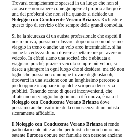
Trovarsi completamente spaesati in un luogo che non si
conosce e non sapere come giungere al proprio albergo è
una dei problemi che non si ha quando si richiede un
Noleggio con Conducente Verano Brianza
. Richiedere
questo tipo di servizio offre sempre delle grandi comodità.
Si ha la sicurezza di un autista professionale che aspetti il
nostro arrivo, possiamo rilassarci dopo uno scomodissimo
viaggio in treno o anche un volo areo interminabile, si ha
anche la certezza di non dovere aspettare ore per avere un
veicolo. In effetti siamo una società che è abituata a
viaggiare poiché, grazie a veicolo sempre più veloci, si
riesce a giungere in ogni luogo che si desidera, ma ciò non
toglie che possiamo comunque trovare degli ostacoli,
ritrovarci in una stazione con un lunghissimo percorso a
piedi oppure incappare in qualche sciopero dei servizi
pubblici. Tenendo conto di questi inconvenienti, che
affaticano un viaggio lungo in una città nuova, è nato il
Noleggio con Conducente Verano Brianza
dove
possiamo anche usufruire della conoscenza di un autista
sicuramente affidabile.
Il
Noleggio con Conducente Verano Brianza
si rende
particolarmente utile anche per turisti che non hanno una
patente Europea oppure per famiglie con persone anziane