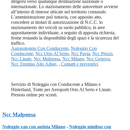
dirigersi verso qualunque destinazione nazionale o
internazionale. Lo stazionamento delle autovetture avviene
all’interno di rimesse ubicate nel territorio comunale.
L’amministrazione può tuttavia, con apposito atto,
concedere ai titolari di autorizzazione di N.C.C. lo
stazionamento dei veicoli su suolo pubblico, in aree
appositamente individuate, a seguito di apposita richiesta,
ferme restando la disponibilità degli spazi e la sicurezza del
traffico.
Autonoleggio Con Conducente
,
Noleggio Con
Conducente
,
Ncc Orio Al Serio
,
Ncc Pavia
,
Ncc Prezzi
,
Ncc Linate
,
Ncc Malpensa
,
Ncc Milano
,
Ncc Genova
,
Ncc Trentino Alto Adige
, ,
Contatti e preventivi
Servizio di Noleggio con Conducente a Milano e
Hinterland, Tratte per Aeroporti Orio Al Serio e Linate.
Prenota online per sconti.
Ncc Malpensa
Noleggio van con autista Milano
-
Noleggio minibus con