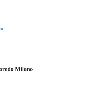
no
goredo Milano