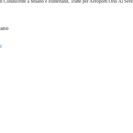
onducente a Milano e Hinterland, Tratte per Aeroporti Orio Al Serio e
lano
o