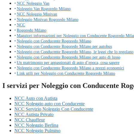
NCC Noleggio Van
Noleggio Van Rogoredo Milano
NCC Noleggio Minivan
Noleggio Minivan Rogoredo Milano
NCC
Rogoredo Milano
Maggiori informazioni per Noleggio con Conducente Rogoredo Mila
Noleggio con Conducente Rogoredo Milano
Noleggio con Conducente Rogoredo Milano per autobus
Noleggio con Conducente Rogoredo Milano, le leggi che lo regolano
Noleggio con Conducente Rogoredo Milano per auto di lusso
Un matrimonio per appassionati di auto d’epoca, cosa sapere
Noleggio con Conducente Rogoredo Milano a prezzi economici
Link utili per Noleggio con Conducente Rogoredo Milano
I servizi per Noleggio con Conducente Ro
NCC Auto con Autista
NCC Noleggio auto con Conducente
NCC Servizio Noleggio Con Conducente
NCC Autista Privato
NCC Chauffeur
NCC Noleggio Berlina
NCC Noleggio Pulmino