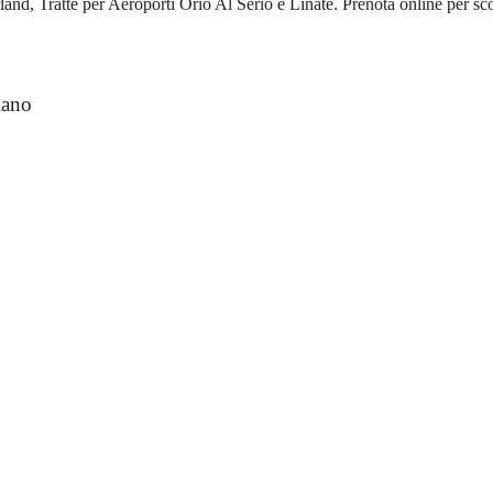
d, Tratte per Aeroporti Orio Al Serio e Linate. Prenota online per sco
lano