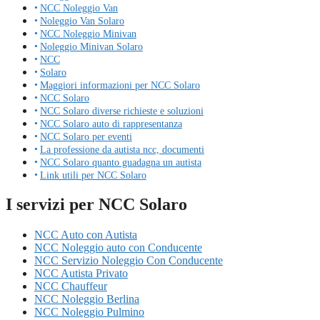
NCC Noleggio Van
Noleggio Van Solaro
NCC Noleggio Minivan
Noleggio Minivan Solaro
NCC
Solaro
Maggiori informazioni per NCC Solaro
NCC Solaro
NCC Solaro diverse richieste e soluzioni
NCC Solaro auto di rappresentanza
NCC Solaro per eventi
La professione da autista ncc, documenti
NCC Solaro quanto guadagna un autista
Link utili per NCC Solaro
I servizi per NCC Solaro
NCC Auto con Autista
NCC Noleggio auto con Conducente
NCC Servizio Noleggio Con Conducente
NCC Autista Privato
NCC Chauffeur
NCC Noleggio Berlina
NCC Noleggio Pulmino