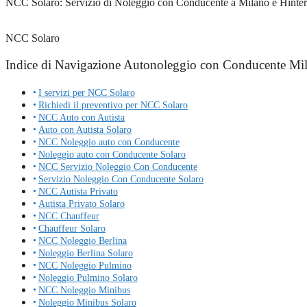
NCC Solaro: Servizio di Noleggio con Conducente a Milano e Hinterlan
NCC Solaro
Indice di Navigazione Autonoleggio con Conducente Mi
I servizi per NCC Solaro
Richiedi il preventivo per NCC Solaro
NCC Auto con Autista
Auto con Autista Solaro
NCC Noleggio auto con Conducente
Noleggio auto con Conducente Solaro
NCC Servizio Noleggio Con Conducente
Servizio Noleggio Con Conducente Solaro
NCC Autista Privato
Autista Privato Solaro
NCC Chauffeur
Chauffeur Solaro
NCC Noleggio Berlina
Noleggio Berlina Solaro
NCC Noleggio Pulmino
Noleggio Pulmino Solaro
NCC Noleggio Minibus
Noleggio Minibus Solaro