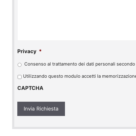
Privacy
*
Consenso al trattamento dei dati personali secondo 
P
Utilizzando questo modulo accetti la memorizzazione 
r
CAPTCHA
i
v
a
c
y
*