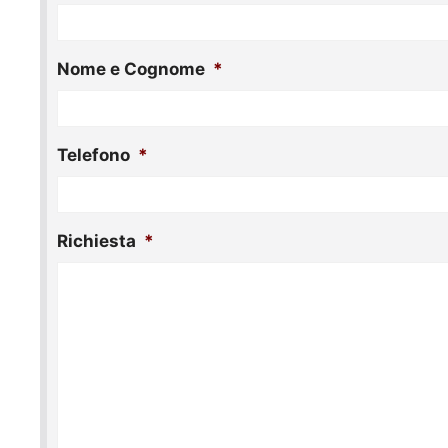
slash
AAAA
Nome e Cognome
*
Telefono
*
Richiesta
*