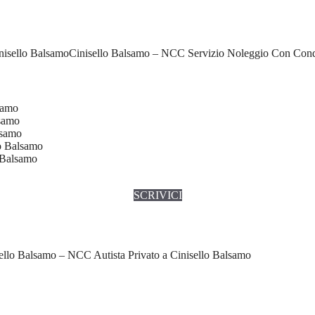
Cinisello Balsamo – NCC Servizio Noleggio Con Cond
samo
lsamo
lsamo
o Balsamo
 Balsamo
SCRIVICI
ello Balsamo – NCC Autista Privato a Cinisello Balsamo