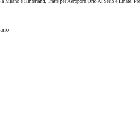
Milano e Hinterland, Tratte per Aeroporti Orio Al Serio e Linate. Pren
lano