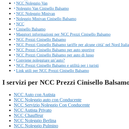
NCC Noleggio Van
Noleggio Van Cinisello Balsamo
NCC Noleggio Minivan
Noleggio Minivan Cinisello Balsamo
NCC
Cinisello Balsamo
Maggiori informazioni per NCC Prezzi Cinisello Balsamo
NCC Prezzi Cinisello Balsamo
NCC Prezzi Cinisello Balsamo tariffe per alcune città’ nel Nord Itali
NCC Prezzi Cinisello Balsamo per auto sportive
NCC Prezzi Cinisello Balsamo per auto di lusso
Conviene noleggiare un’auto?
NCC Prezzi Cinisello Balsamo e utilità per i turisti
Link utili per NCC Prezzi Cinisello Balsamo
I servizi per NCC Prezzi Cinisello Balsam
NCC Auto con Autista
NCC Noleggio auto con Conducente
NCC Servizio Noleggio Con Conducente
NCC Autista Privato
NCC Chauffeur
NCC Noleggio Berlina
NCC Noleggio Pulmino