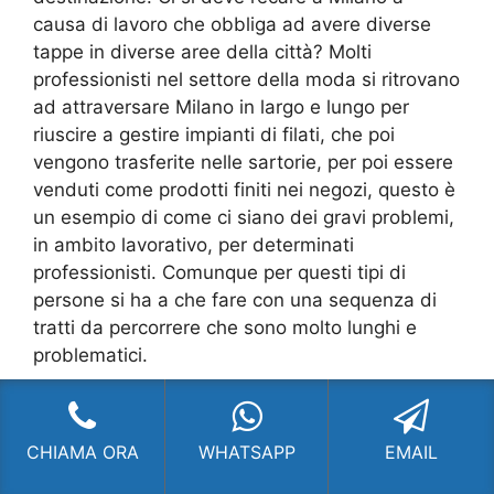
causa di lavoro che obbliga ad avere diverse
tappe in diverse aree della città? Molti
professionisti nel settore della moda si ritrovano
ad attraversare Milano in largo e lungo per
riuscire a gestire impianti di filati, che poi
vengono trasferite nelle sartorie, per poi essere
venduti come prodotti finiti nei negozi, questo è
un esempio di come ci siano dei gravi problemi,
in ambito lavorativo, per determinati
professionisti. Comunque per questi tipi di
persone si ha a che fare con una sequenza di
tratti da percorrere che sono molto lunghi e
problematici.
Se si noleggia solo l’auto si deve trovare un
parcheggio per lasciare il veicolo, che non è
CHIAMA ORA
WHATSAPP
EMAIL
opportuno mai lasciare in strada per non
ritrovarlo con dei danni o non trovarlo affatto,