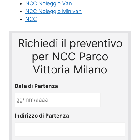
NCC Noleggio Van
NCC Noleggio Minivan
NCC
Richiedi il preventivo
per NCC Parco
Vittoria Milano
Data di Partenza
GG
Indirizzo di Partenza
slash
MM
slash