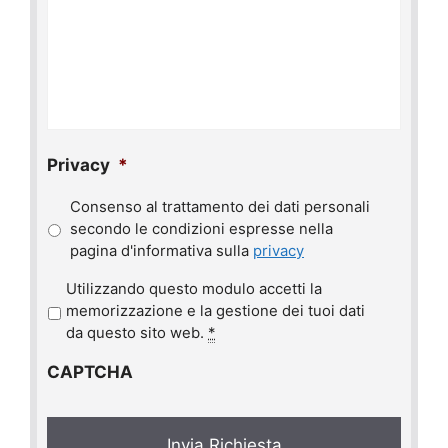
Privacy
*
Consenso al trattamento dei dati personali
secondo le condizioni espresse nella
pagina d'informativa sulla
privacy
P
Utilizzando questo modulo accetti la
r
memorizzazione e la gestione dei tuoi dati
i
da questo sito web.
*
v
CAPTCHA
a
c
y
*