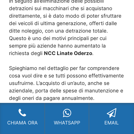
In seguito all’eliminazione delle possibili
detrazioni sui macchinari che si acquistano
direttamente, si è dato modo di poter sfruttare
dei veicoli di ultima generazione, offerti dalle
ditte noleggio, con una detrazione totale.
Questo è uno dei motivi principali per cui
sempre più aziende hanno aumentato la
richiesta degli
NCC Linate Oderzo
.
Spieghiamo nel dettaglio per far comprendere
cosa vuol dire e se tutti possono effettivamente
usufruirne. L’acquisto di un’auto, anche se
aziendale, porta delle spese di manutenzione e
degli oneri da pagare annualmente.
Oltre a questi occorre anche metterci gli
eventuali danni che esse subiscono e la
CHIAMA ORA
WHATSAPP
EMAIL
svalutazione economica dei modelli acquistati.