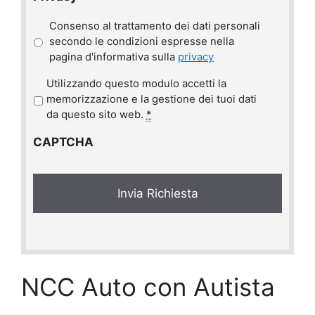
Consenso al trattamento dei dati personali
secondo le condizioni espresse nella
pagina d'informativa sulla
privacy
P
Utilizzando questo modulo accetti la
r
memorizzazione e la gestione dei tuoi dati
i
da questo sito web.
*
v
CAPTCHA
a
c
y
*
NCC Auto con Autista