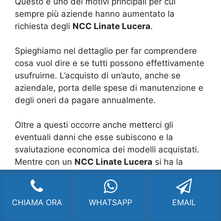
Questo è uno dei motivi principali per cui
sempre più aziende hanno aumentato la
richiesta degli
NCC Linate Lucera
.
Spieghiamo nel dettaglio per far comprendere
cosa vuol dire e se tutti possono effettivamente
usufruirne. L’acquisto di un’auto, anche se
aziendale, porta delle spese di manutenzione e
degli oneri da pagare annualmente.
Oltre a questi occorre anche metterci gli
eventuali danni che esse subiscono e la
svalutazione economica dei modelli acquistati.
Mentre con un
NCC Linate Lucera
si ha la
certezza di non dover subire alcun costo
aggiuntivo, si paga esclusivamente la tariffa
pattuita, si conta su un professionista che
CHIAMA ORA
WHATSAPP
EMAIL
conduca l’auto, tale professionista è il diretto