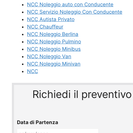
NCC Noleggio auto con Conducente
NCC Servizio Noleggio Con Conducente
NCC Autista Privato
NCC Chauffeur
NCC Noleggio Berlina
NCC Noleggio Pulmino
NCC Noleggio Minibus
NCC Noleggio Van
NCC Noleggio Minivan
NCC
Richiedi il preventi
Data di Partenza
GG