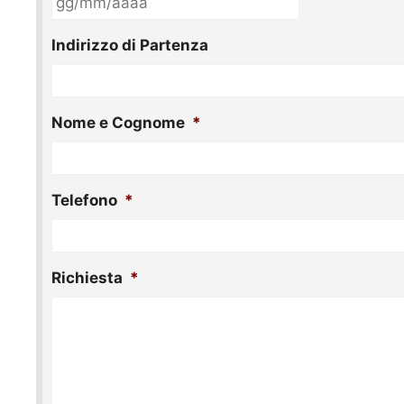
slash
MM
Indirizzo di Partenza
slash
AAAA
Nome e Cognome
*
Telefono
*
Richiesta
*