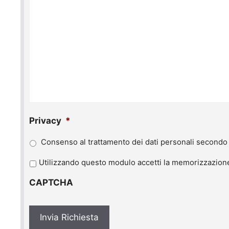
Privacy
*
Consenso al trattamento dei dati personali secondo 
P
Utilizzando questo modulo accetti la memorizzazione 
r
CAPTCHA
i
v
a
c